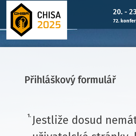
20. - 2
72. konfe
Přihláškový formulář
1.
Jestliže dosud nemát