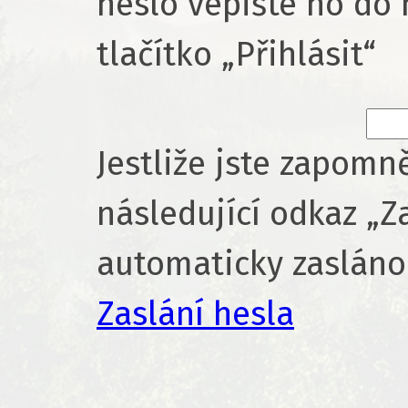
heslo vepište ho do 
tlačítko „Přihlásit“
Jestliže jste zapomně
následující odkaz „Z
automaticky zasláno
Zaslání hesla