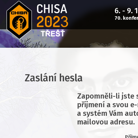
6. - 9. 
70. konfe
Zaslání hesla
Zapomněli-li jste 
příjmení a svou e
a systém Vám auto
mailovou adresu.
Příjm