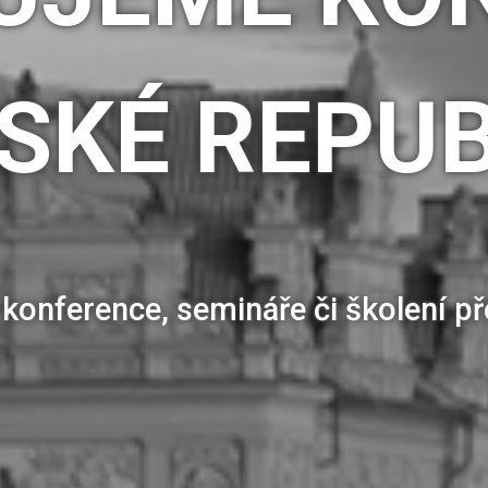
ESKÉ REPUB
konference, semináře či školení p