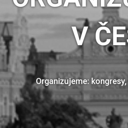
V Č
Organizujeme: kongresy, 